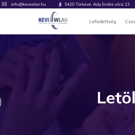
info@keviwlan.hu
5420 Túrkeve, Ady Endre utca 13.
Lefedettség
Cso
Letö