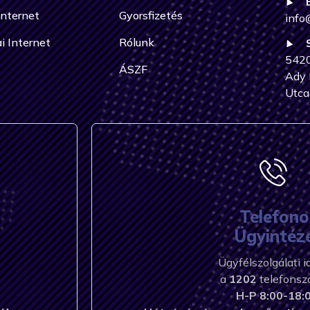
Internet
Gyorsfizetés
info
i Internet
Rólunk
5420
ÁSZF
Ady 
Utca
Telefono
Ügyintéz
Ügyfélszolgálati 
a
1202
telefons
H-P 8:00-18:0