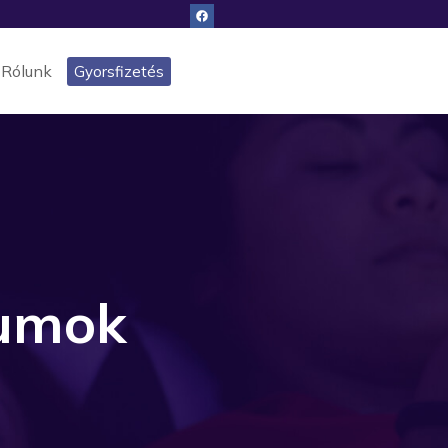
Rólunk
Gyorsfizetés
tumok