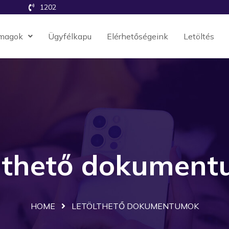
1202
magok
Ügyfélkapu
Elérhetőségeink
Letöltés
lthető dokumen
HOME
LETÖLTHETŐ DOKUMENTUMOK