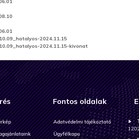
06.01
08.10
06.01
0.09_hatalyos-2024.11.15
0.09_hatalyos-2024.11.15-kivonat
rés
Fontos oldalak
E
érkép
Adatvédelmi tájékoztató
120
agajánlataink
Ügyfélkapu