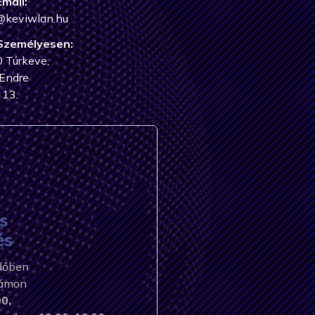
Email:
@keviwlan.hu
Személyesen:
 Túrkeve,
Endre
 13.
s
és
időben
zámon
0,