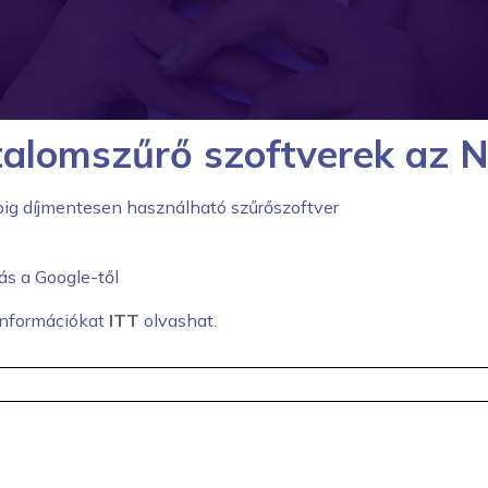
talomszűrő szoftverek az 
pig díjmentesen használható szűrőszoftver
s a Google-től
információkat
ITT
olvashat.