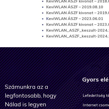
KeviWLAN ÁSZF kivonat – 2018.
KeviWLAN ÁSZF – 2019.08.10
KeviWLAN ÁSZF kivonat – 2019.
K
eviWLAN ÁSZF – 2023.06.01
KeviWLAN ÁSZF kivonat – 2023.
KeviWLAN_ASZF_keszult-2024.1
KeviWLAN_ASZF_keszult-2024.1
Gyors elé
Számunkra az a
legfontosabb, hogy
Lefedettség t
Nálad is legyen
Internet csom