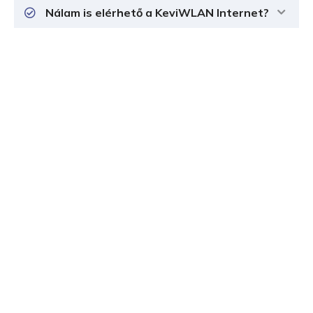
Nálam is elérhető a KeviWLAN Internet?
Számunkra az a legfontosabb, hogy
Nálad is legyen Internet!