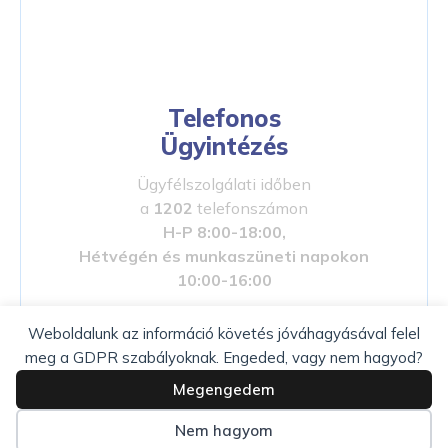
Telefonos
Ügyintézés
Ügyfélszolgálati időben
a
1202
telefonszámon
H-P 8:00-18:00,
Hétvégén és munkaszüneti napokon
10:00-16:00
Weboldalunk az információ követés jóváhagyásával felel
meg a GDPR szabályoknak. Engeded, vagy nem hagyod?
Megengedem
Beállítom az információ követést
Nem hagyom