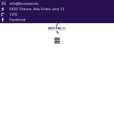
info@keviwlan.hu
5420 Túrkeve, Ady Endre utca 13.
1202
Facebook