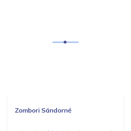
Ezt mondták rólunk
Ügyfeleink közel 40 településen így vélekednek Optikai
és Mikrohulámú Internet szolgáltatásunkról
Zombori Sándorné