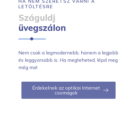
HA NEM SZERETSZ VÁRNI A
LETÖLTÉSRE
Száguldj
üvegszálon
Nem csak a legmodernebb, hanem a legjobb
és leggyorsabb is. Ha megteheted, lépd meg
még ma!
Érdekelnek az optikai Internet
csomagok