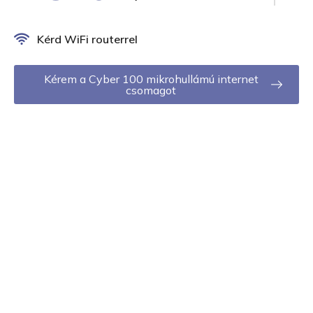
Kérd WiFi routerrel
Kérem a Cyber 100 mikrohullámú internet
csomagot
Nézd meg, Internet
szolgáltatásunk
elérhető-e a