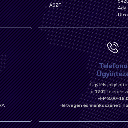
5420
ÁSZF
Ady 
Utca
Telefono
Ügyintéz
Ügyfélszolgálati 
a
1202
telefons
H-P 8:00-18:0
VA
Hétvégén és munkaszüneti na