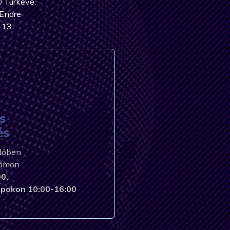
 Túrkeve,
Endre
 13.
s
és
időben
zámon
0,
pokon 10:00-16:00