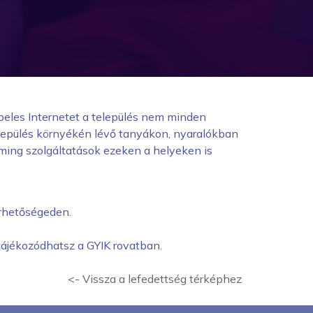
ábeles Internetet a település nem minden
település környékén lévő tanyákon, nyaralókban
aming szolgáltatások ezeken a helyeken is
rhetőségeden.
 tájékozódhatsz a GYIK rovatban.
<- Vissza a lefedettség térképhez