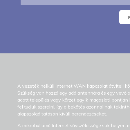
A vezeték nélküli Internet WAN kapcsolat átviteli k
Szükség van hozzá egy adó antennára és egy vevő an
adott település vagy körzet egyik magaslati pontján 
fel tudjuk szerelni, így a bekötés azonnalinak tekint
alapszolgáltatáson kívüli berendezéseket.
A mikrohullámú Internet sávszélessége sok helyen m