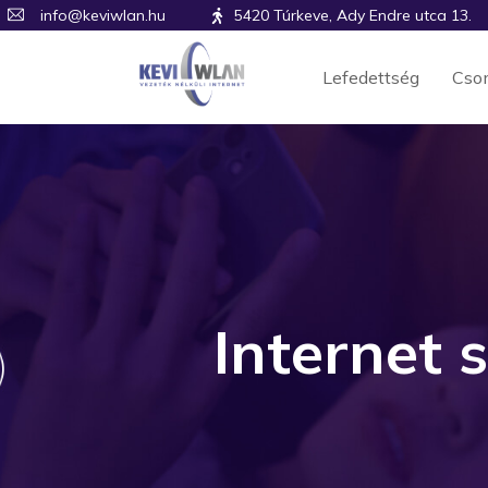
info@keviwlan.hu
5420 Túrkeve, Ady Endre utca 13.
Lefedettség
Cso
Internet 