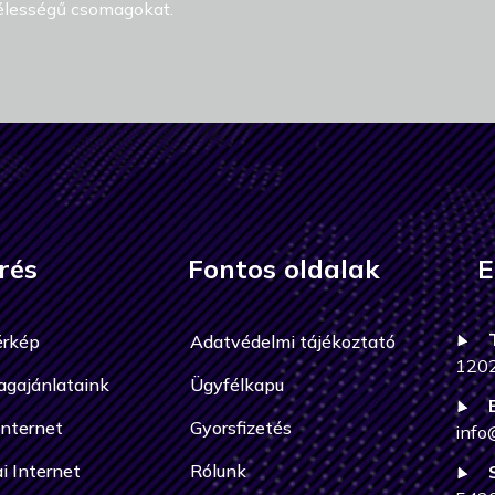
élességű csomagokat.
rés
Fontos oldalak
E
érkép
Adatvédelmi tájékoztató
120
agajánlataink
Ügyfélkapu
Internet
Gyorsfizetés
info
i Internet
Rólunk