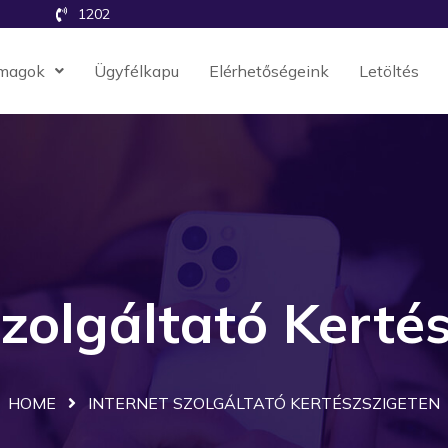
1202
magok
Ügyfélkapu
Elérhetőségeink
Letöltés
szolgáltató Kerté
HOME
INTERNET SZOLGÁLTATÓ KERTÉSZSZIGETEN