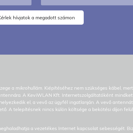
özege a mikrohullám. Kiépítéséhez nem szükséges kábel, mert 
tennára. A KeviWLAN Kft. Internetszolgáltatóként mindkettő
helyezkedik el, a vevő az ügyfél ingatlanján. A vevő antennát
hető. A telepítésnek nincs külön költsége a bekötési díjon felü
eghaladhatja a vezetékes Internet kapcsolat sebességét. Biz