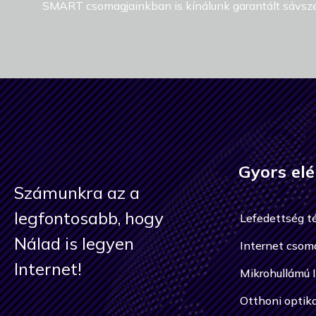
SMART csomagjainkban is kínálunk garantált sávsz
Gyors elé
Számunkra az a
legfontosabb, hogy
Lefedettség t
Nálad is legyen
Internet csom
Internet!
Mikrohullámú 
Otthoni optika