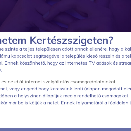
rnetem Kertészszigeten?
se szinte a teljes településen adott annak ellenére, hogy a k
lámú kapcsolat segítségével a település kieső részein és a 
eni. Ennek köszönhető, hogy az Internetes TV adások és stre
.
e és nézd át internet szolgáltatás csomagajánlatainkat
ot, vagy engedd hogy keressünk lenti űrlapon megadott elé
dőben a helyszínen állapítjuk meg a rendelhető csomagokat.
kár már be is kötjük a netet. Ennek folyamatáról a főoldalon