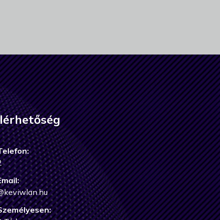
lérhetőség
Telefon:
2
Email:
@keviwlan.hu
Személyesen: