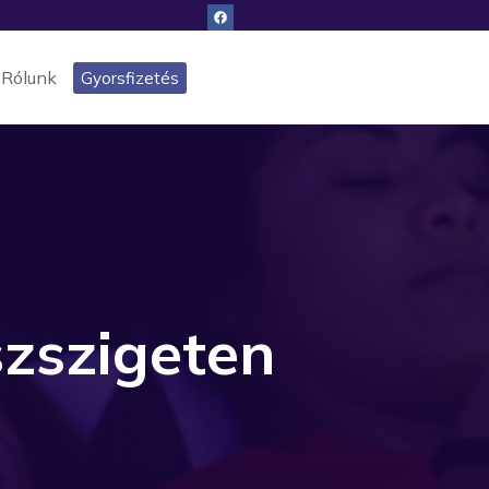
Rólunk
Gyorsfizetés
szszigeten