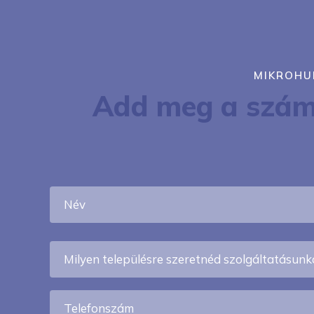
MIKROHU
Add meg a számo