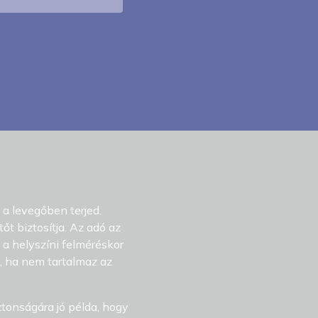
a levegőben terjed.
t biztosítja. Az adó az
 a helyszíni felméréskor
l, ha nem tartalmaz az
tonságára jó példa, hogy