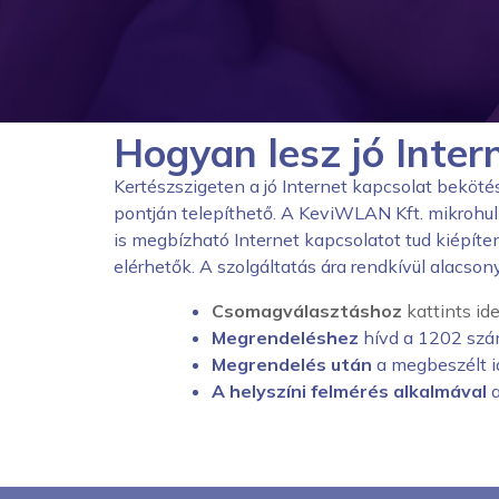
Hogyan lesz jó Inte
Kertészszigeten
a jó Internet kapcsolat beköté
pontján telepíthető. A KeviWLAN Kft. mikrohul
is megbízható Internet kapcsolatot tud kiépít
elérhetők. A szolgáltatás ára rendkívül alacsony
Csomagválasztáshoz
kattints id
Megrendeléshez
hívd a 1202 szám
Megrendelés után
a megbeszélt i
A helyszíni felmérés alkalmával
a